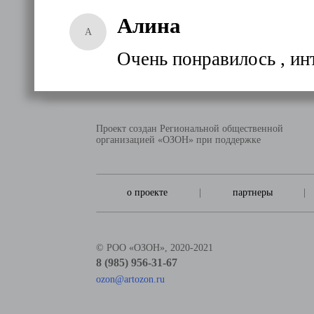
Алина
А
Очень понравилось , ин
Проект создан Региональной общественной
организацией «ОЗОН» при поддержке
о проекте
|
партнеры
|
© РОО «ОЗОН», 2020-2021
8 (985) 956-31-67
ozon@artozon.ru